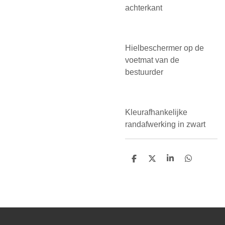
achterkant
Hielbeschermer op de
voetmat van de
bestuurder
Kleurafhankelijke
randafwerking in zwart
D
D
S
D
e
e
h
e
l
e
a
l
e
l
r
e
n
e
n