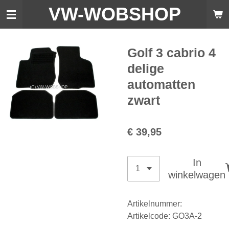
VW-WO
BSHOP
Ga
direct
naar
de
Golf 3 cabrio 4
hoofdinhoud
delige
automatten
zwart
€ 39,95
In
winkelwagen
Artikelnummer:
Artikelcode: GO3A-2