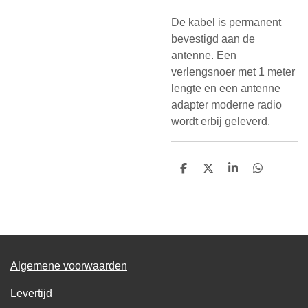
De kabel is permanent
bevestigd aan de
antenne. Een
verlengsnoer met 1 meter
lengte en een antenne
adapter moderne radio
wordt erbij geleverd.
D
D
S
D
e
e
h
e
l
e
a
l
e
l
r
e
n
e
n
Algemene voorwaarden
Levertijd