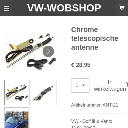
VW-WO
BSHOP
Ga
direct
naar
de
Chrome
hoofdinhoud
telescopische
antenne
€ 28,95
In
winkelwagen
Artikelnummer:
ANT-21
VW - Golf III & Vento