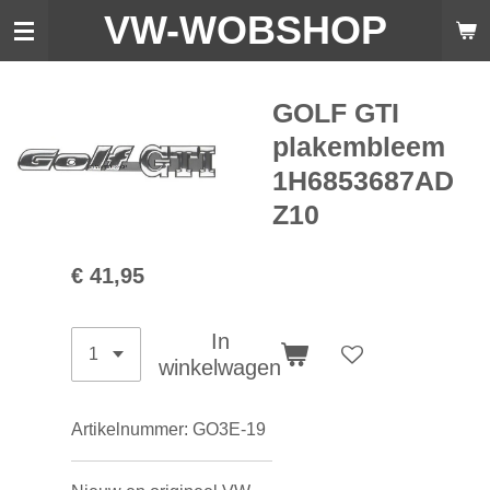
VW-WO
BSHOP
Ga
direct
naar
de
GOLF GTI
hoofdinhoud
plakembleem
1H6853687AD
Z10
€ 41,95
In
winkelwagen
Artikelnummer:
GO3E-19