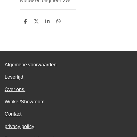
Nieuw en origineel VW
D
D
S
D
e
e
h
e
l
e
a
l
e
l
r
e
n
e
n
Algemene voorwaarden
Levertijd
Over ons.
Winkel/Showroom
Contact
privacy policy