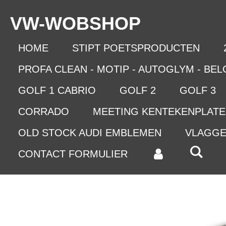
Ga
VW-WO
BSHOP
direct
naar
de
HOME
STIPT POETSPRODUCTEN
hoofdinhoud
PROFA CLEAN - MOTIP - AUTOGLYM - BE
GOLF 1 CABRIO
GOLF 2
GOLF 3
CORRADO
MEETING KENTEKENPLAT
OLD STOCK AUDI EMBLEMEN
VLAGG
CONTACT FORMULIER