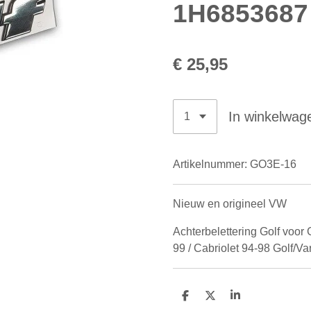
1H6853687
€ 25,95
In winkelwag
Artikelnummer:
GO3E-16
Nieuw en origineel VW
Achterbelettering Golf voor
99 / Cabriolet 94-98 Golf/Va
D
D
S
e
e
h