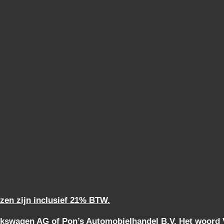
jzen zijn inclusief 21% BTW.
kswagen AG of Pon’s Automobielhandel B.V. Het woord Vo