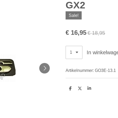
GX2
Sale!
€ 16,95
€ 18,95
In winkelwag
Artikelnummer:
GO3E-13.1
D
D
S
e
e
h
l
e
a
e
l
r
n
e