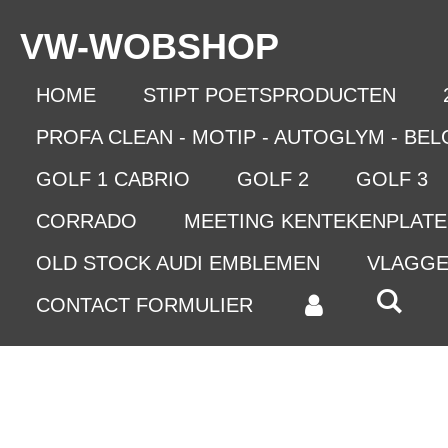
Ga
VW-WO
BSHOP
direct
naar
de
HOME
STIPT POETSPRODUCTEN
hoofdinhoud
PROFA CLEAN - MOTIP - AUTOGLYM - BE
GOLF 1 CABRIO
GOLF 2
GOLF 3
CORRADO
MEETING KENTEKENPLAT
OLD STOCK AUDI EMBLEMEN
VLAGG
CONTACT FORMULIER