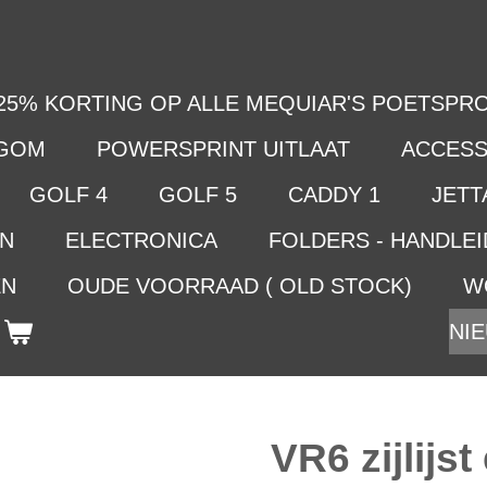
25% KORTING OP ALLE MEQUIAR'S POETSPRO
LGOM
POWERSPRINT UITLAAT
ACCESS
GOLF 4
GOLF 5
CADDY 1
JETTA
EN
ELECTRONICA
FOLDERS - HANDLE
EN
OUDE VOORRAAD ( OLD STOCK)
W
NIE
VR6 zijlij