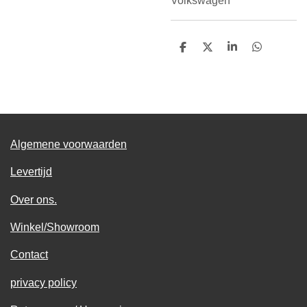
Volkswagen
D
D
S
D
e
e
h
e
l
e
a
l
e
l
r
e
n
e
n
Algemene voorwaarden
Levertijd
Over ons.
Winkel/Showroom
Contact
privacy policy