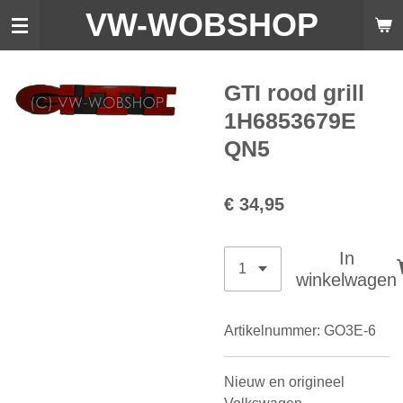
VW-WO
BSHOP
Ga
direct
naar
de
GTI rood grill
hoofdinhoud
1H6853679E
QN5
€ 34,95
In
winkelwagen
Artikelnummer:
GO3E-6
Nieuw en origineel