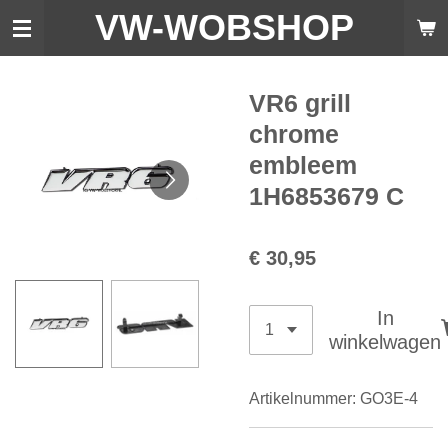
VW-WO
BSHOP
Ga
direct
naar
de
VR6 grill
hoofdinhoud
chrome
embleem
1H6853679 C
€ 30,95
In
winkelwagen
Artikelnummer:
GO3E-4