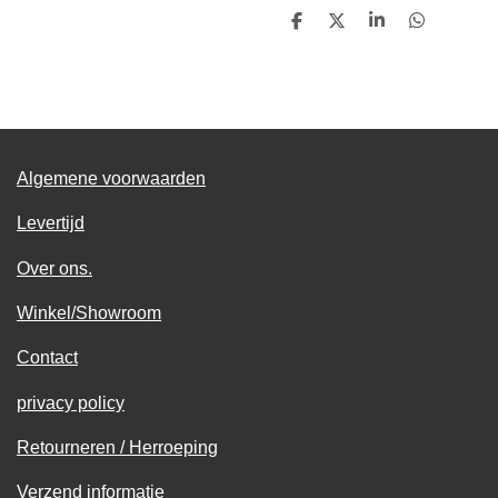
D
D
S
D
e
e
h
e
l
e
a
l
e
l
r
e
n
e
n
Algemene voorwaarden
Levertijd
Over ons.
Winkel/Showroom
Contact
privacy policy
Retourneren / Herroeping
Verzend informatie