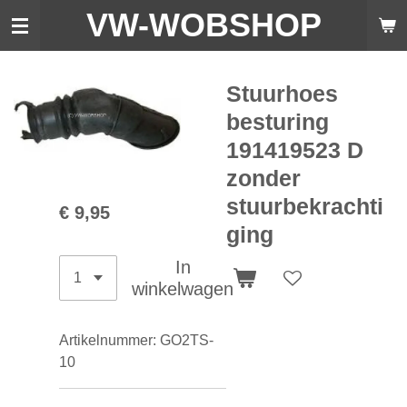
VW-WO
BSHOP
Ga
direct
naar
de
Stuurhoes
hoofdinhoud
besturing
191419523 D
zonder
stuurbekrachti
€ 9,95
ging
In
winkelwagen
Artikelnummer:
GO2TS-
10