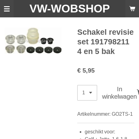
VW-WO
BSHOP
Ga
direct
naar
de
Schakel revisie
hoofdinhoud
set 191798211
4 en 5 bak
€ 5,95
In
winkelwagen
Artikelnummer:
GO2TS-1
geschikt voor: