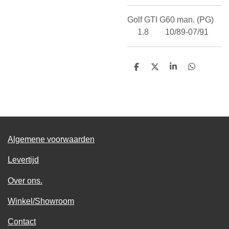
Golf GTI G60 man. (PG)
1.8 10/89-07/91
D
D
S
D
e
e
h
e
l
e
a
l
e
l
r
e
n
e
n
Algemene voorwaarden
Levertijd
Over ons.
Winkel/Showroom
Contact