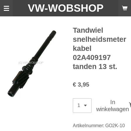
VW-WO
BSHOP
Ga
direct
naar
de
Tandwiel
hoofdinhoud
snelheidsmeter
kabel
02A409197
tanden 13 st.
€ 3,95
In
winkelwagen
Artikelnummer:
GO2K-10