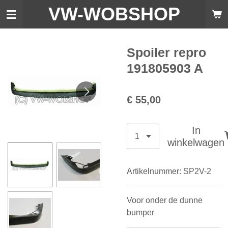
VW-WO
BSHOP
Ga
direct
naar
de
Spoiler repro
hoofdinhoud
191805903 A
€ 55,00
In
winkelwagen
Artikelnummer:
SP2V-2
Voor onder de dunne
bumper