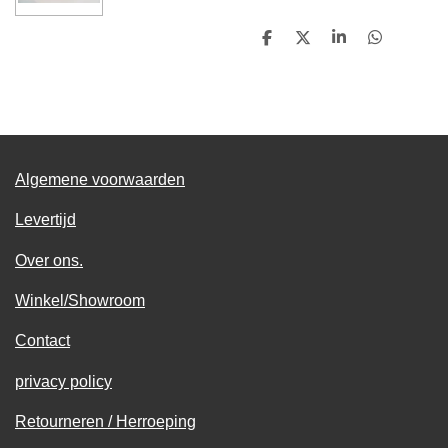
D
D
S
D
e
e
h
e
l
e
a
l
e
l
r
e
n
e
n
Algemene voorwaarden
Levertijd
Over ons.
Winkel/Showroom
Contact
privacy policy
Retourneren / Herroeping