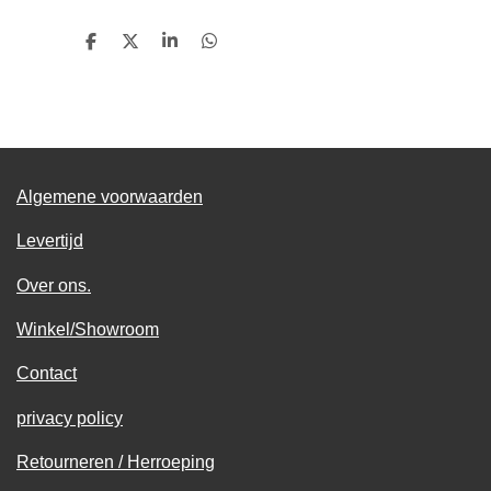
D
D
S
D
e
e
h
e
l
e
a
l
e
l
r
e
n
e
n
Algemene voorwaarden
Levertijd
Over ons.
Winkel/Showroom
Contact
privacy policy
Retourneren / Herroeping