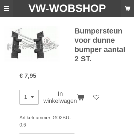
VW-WO
BSHOP
Ga
direct
naar
de
Bumpersteun
hoofdinhoud
voor dunne
bumper aantal
2 ST.
€ 7,95
In
winkelwagen
Artikelnummer:
GO2BU-
0.6