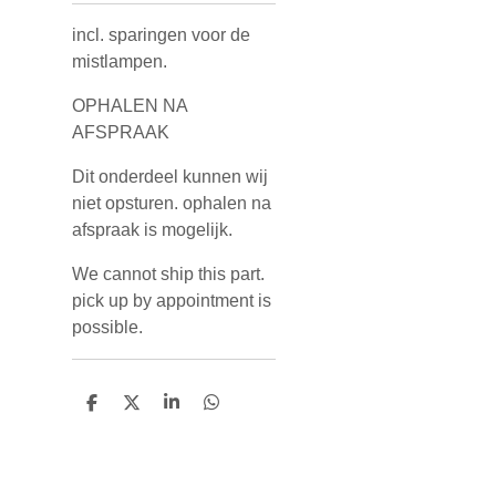
incl. sparingen voor de
mistlampen.
OPHALEN NA
AFSPRAAK
Dit onderdeel kunnen wij
niet opsturen. ophalen na
afspraak is mogelijk.
We cannot ship this part.
pick up by appointment is
possible.
D
D
S
D
e
e
h
e
l
e
a
l
e
l
r
e
n
e
n