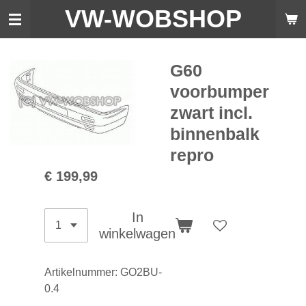
VW-WO
BSHOP
Ga
direct
naar
de
G60
hoofdinhoud
voorbumper
zwart incl.
binnenbalk
repro
€ 199,99
In
winkelwagen
Artikelnummer:
GO2BU-
0.4