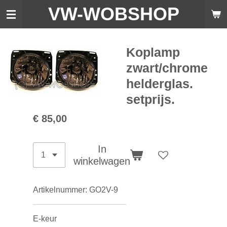
VW-WO
BSHOP
Ga
direct
naar
de
Koplamp
hoofdinhoud
zwart/chrome
helderglas.
setprijs.
€ 85,00
In
winkelwagen
Artikelnummer:
GO2V-9
E-keur