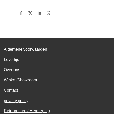
D
D
S
D
e
e
h
e
l
e
a
l
e
l
r
e
n
e
n
Algemene voorwaarden
Levertijd
Over ons.
Winkel/Showroom
Contact
privacy policy
Retourneren / Herroeping