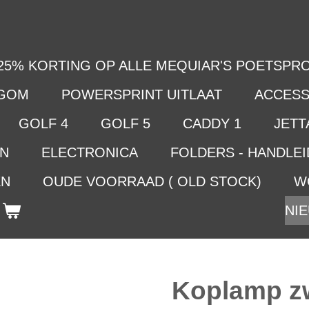
25% KORTING OP ALLE MEQUIAR'S POETSPRO
LGOM
POWERSPRINT UITLAAT
ACCESS
GOLF 4
GOLF 5
CADDY 1
JETTA
EN
ELECTRONICA
FOLDERS - HANDLE
EN
OUDE VOORRAAD ( OLD STOCK)
W
NIE
Koplamp zw