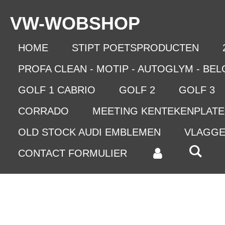
Ga
VW-WO
BSHOP
direct
naar
de
HOME
STIPT POETSPRODUCTEN
hoofdinhoud
PROFA CLEAN - MOTIP - AUTOGLYM - BE
GOLF 1 CABRIO
GOLF 2
GOLF 3
CORRADO
MEETING KENTEKENPLAT
OLD STOCK AUDI EMBLEMEN
VLAGG
CONTACT FORMULIER