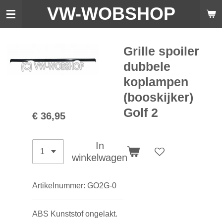
VW-WO
BSHOP
Ga
direct
naar
de
Grille spoiler
hoofdinhoud
dubbele
koplampen
(booskijker)
Golf 2
€ 36,95
In
winkelwagen
Artikelnummer:
GO2G-0
ABS Kunststof ongelakt.