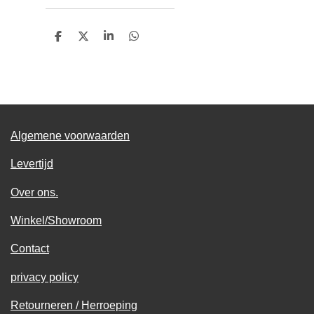
D
D
S
D
e
e
h
e
l
e
a
l
e
l
r
e
n
e
n
Algemene voorwaarden
Levertijd
Over ons.
Winkel/Showroom
Contact
privacy policy
Retourneren / Herroeping