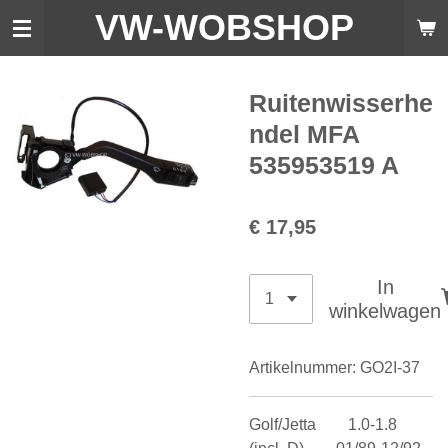
VW-WO
BSHOP
Ga
direct
naar
de
Ruitenwisserhe
hoofdinhoud
ndel MFA
535953519 A
€ 17,95
In
winkelwagen
Artikelnummer:
GO2I-37
Golf/Jetta 1.0-1.8