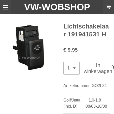
VW-WO
BSHOP
Ga
direct
naar
de
Lichtschakelaa
hoofdinhoud
r 191941531 H
€ 9,95
In
winkelwagen
Artikelnummer:
GO2I-31
Golf/Jetta 1.0-1.8
(incl. D) 08/83-10/88