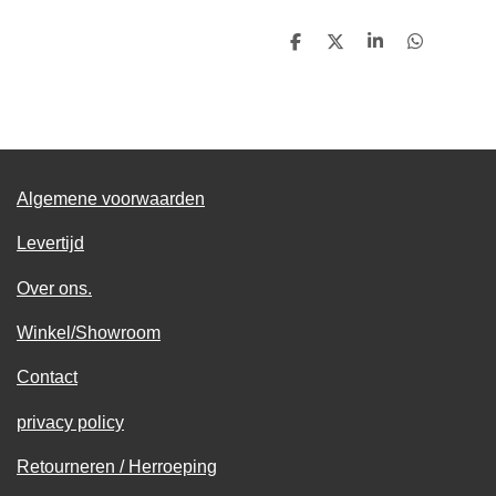
D
D
S
D
e
e
h
e
l
e
a
l
e
l
r
e
n
e
n
Algemene voorwaarden
Levertijd
Over ons.
Winkel/Showroom
Contact
privacy policy
Retourneren / Herroeping