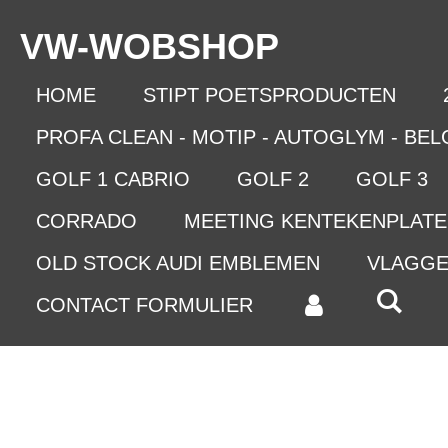
Ga
VW-WO
BSHOP
direct
naar
de
HOME
STIPT POETSPRODUCTEN
hoofdinhoud
PROFA CLEAN - MOTIP - AUTOGLYM - BE
GOLF 1 CABRIO
GOLF 2
GOLF 3
CORRADO
MEETING KENTEKENPLAT
OLD STOCK AUDI EMBLEMEN
VLAGG
CONTACT FORMULIER