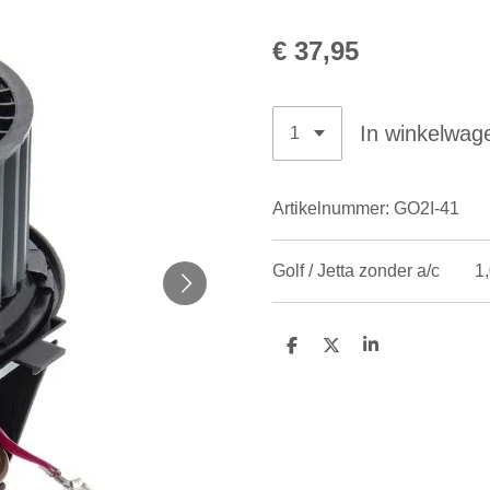
€ 37,95
In winkelwag
Artikelnummer:
GO2I-41
Golf / Jetta zonder a/c 1,
D
D
S
e
e
h
l
e
a
e
l
r
n
e