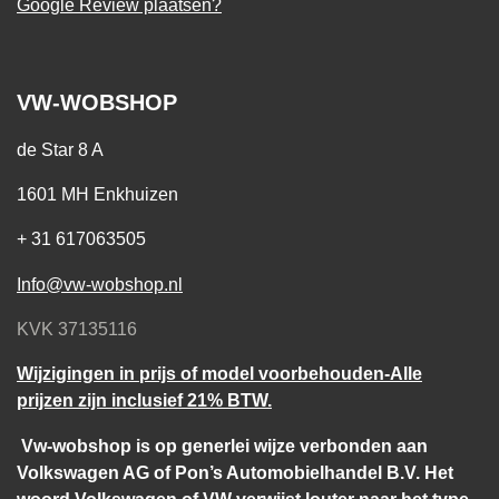
Google Review plaatsen?
VW-WOBSHOP
de Star 8 A
1601 MH Enkhuizen
+ 31 617063505
Info@vw-wobshop.nl
KVK 37135116
Wijzigingen in prijs of model voorbehouden-Alle
prijzen zijn inclusief 21% BTW.
Vw-wobshop is op generlei wijze verbonden aan
Volkswagen AG of Pon’s Automobielhandel B.V. Het
woord Volkswagen of VW verwijst louter naar het type