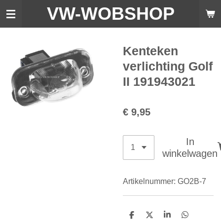
VW-WO
BSHOP
Ga
direct
naar
de
Kenteken
hoofdinhoud
verlichting Golf
II 191943021
€ 9,95
In
winkelwagen
Artikelnummer:
GO2B-7
D
D
S
D