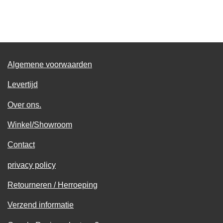
e
e
h
e
l
e
a
l
e
l
r
e
n
e
n
Algemene voorwaarden
Levertijd
Over ons.
Winkel/Showroom
Contact
privacy policy
Retourneren / Herroeping
Verzend informatie