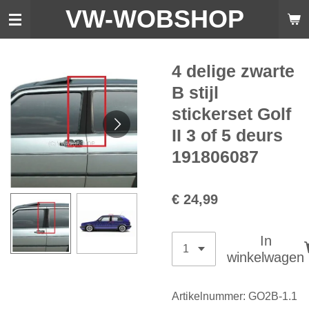
VW-WO
BSHOP
Ga
direct
naar
de
4 delige zwarte
hoofdinhoud
B stijl
stickerset Golf
II 3 of 5 deurs
191806087
€ 24,99
In
winkelwagen
Artikelnummer:
GO2B-1.1