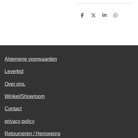
D
D
S
D
e
e
h
e
l
e
a
l
e
l
r
e
n
e
n
Algemene voorwaarden
Levertijd
Over ons.
Winkel/Showroom
Contact
privacy policy
Retourneren / Herroeping