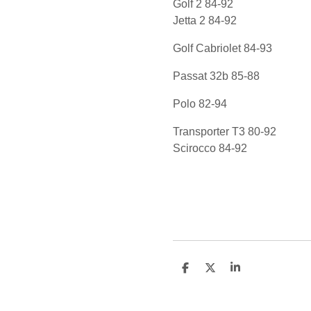
Golf 2 84-92
Jetta 2 84-92
Golf Cabriolet 84-93
Passat 32b 85-88
Polo 82-94
Transporter T3 80-92
Scirocco 84-92
D
D
S
e
e
h
l
e
a
e
l
r