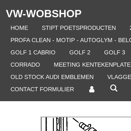
Ga
VW-WO
BSHOP
direct
naar
de
HOME
STIPT POETSPRODUCTEN
hoofdinhoud
PROFA CLEAN - MOTIP - AUTOGLYM - BE
GOLF 1 CABRIO
GOLF 2
GOLF 3
CORRADO
MEETING KENTEKENPLAT
OLD STOCK AUDI EMBLEMEN
VLAGG
CONTACT FORMULIER