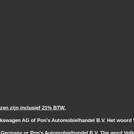
jzen zijn inclusief 21% BTW.
kswagen AG of Pon’s Automobielhandel B.V. Het woord Vo
 Germany or Pon's Automobielhandel B.V. The word Volks