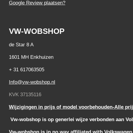
Google Review plaatsen?
VW-WOBSHOP
de Star 8 A
1601 MH Enkhuizen
+ 31 617063505
Info@vw-wobshop.nl
KVK 37135116
Wijzigingen in prijs of model voorbehouden-Alle pri
Vw-wobshop is op generlei wijze verbonden aan Vol
Vw-wobshop is in no way affiliated with Volkswagen