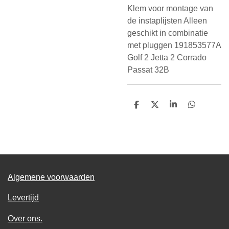
Klem voor montage van
de instaplijsten Alleen
geschikt in combinatie
met pluggen 191853577A
Golf 2 Jetta 2 Corrado
Passat 32B
D
D
S
D
e
e
h
e
l
e
a
l
e
l
r
e
n
e
n
Algemene voorwaarden
Levertijd
Over ons.