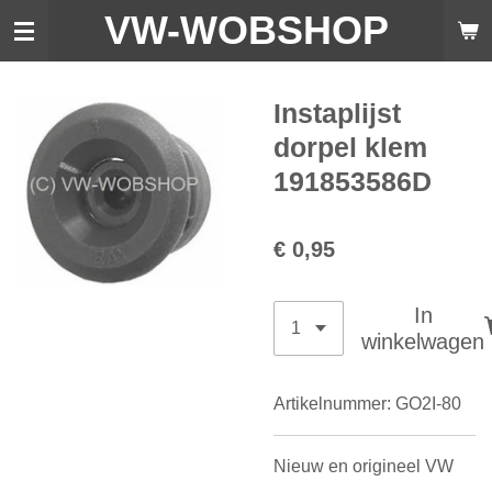
VW-WO
BSHOP
Ga
direct
naar
de
Instaplijst
hoofdinhoud
dorpel klem
191853586D
€ 0,95
In
winkelwagen
Artikelnummer:
GO2I-80
Nieuw en origineel VW