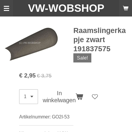
VW-WO
BSHOP
Ga
direct
naar
de
Raamslingerka
hoofdinhoud
pje zwart
191837575
Sale!
€ 2,95
€ 3,75
In
winkelwagen
Artikelnummer:
GO2I-53