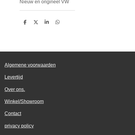
Nieuw en origineel VW
D
D
S
D
e
e
h
e
l
e
a
l
e
l
r
e
n
e
n
Algemene voorwaarden
Levertijd
Over ons.
Winkel/Showroom
Contact
privacy policy