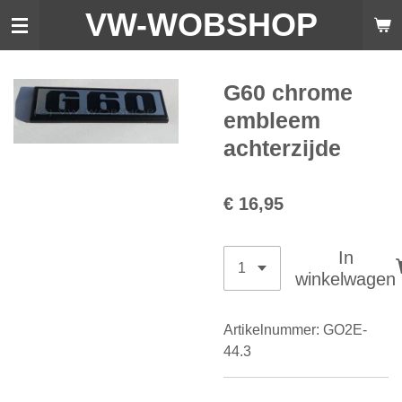
VW-WO
BSHOP
Ga
direct
naar
de
G60 chrome
hoofdinhoud
embleem
achterzijde
€ 16,95
In
winkelwagen
Artikelnummer:
GO2E-
44.3