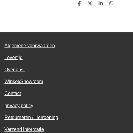
D
D
S
D
e
e
h
e
l
e
a
l
e
l
r
e
n
e
n
Algemene voorwaarden
Levertijd
Over ons.
Winkel/Showroom
Contact
privacy policy
Retourneren / Herroeping
Verzend informatie