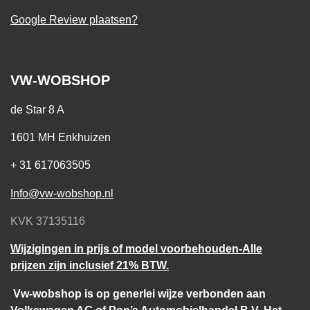
Google Review plaatsen?
VW-WOBSHOP
de Star 8 A
1601 MH Enkhuizen
+ 31 617063505
Info@vw-wobshop.nl
KVK 37135116
Wijzigingen in prijs of model voorbehouden-Alle
prijzen zijn inclusief 21% BTW.
Vw-wobshop is op generlei wijze verbonden aan
Volkswagen AG of Pon’s Automobielhandel B.V. Het