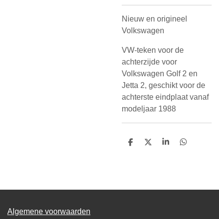
Nieuw en origineel
Volkswagen
VW-teken voor de
achterzijde voor
Volkswagen Golf 2 en
Jetta 2, geschikt voor de
achterste eindplaat vanaf
modeljaar 1988
D
D
S
D
e
e
h
e
l
e
a
l
e
l
r
e
n
e
n
Algemene voorwaarden