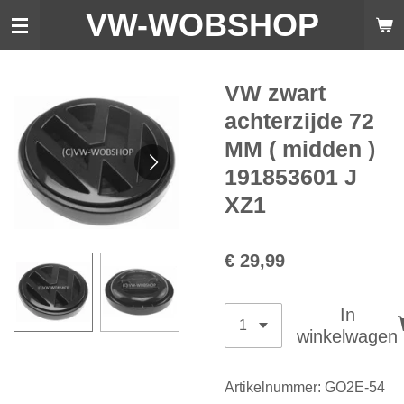
VW-WO
BSHOP
Ga
direct
naar
de
VW zwart
hoofdinhoud
achterzijde 72
MM ( midden )
191853601 J
XZ1
€ 29,99
In
winkelwagen
Artikelnummer:
GO2E-54