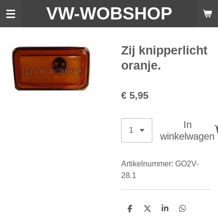
VW-WO
BSHOP
Ga
direct
naar
de
Zij knipperlicht
hoofdinhoud
oranje.
€ 5,95
In
winkelwagen
Artikelnummer:
GO2V-
28.1
D
D
S
D