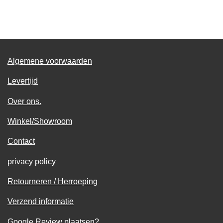
e
e
h
e
l
e
a
l
e
l
r
e
n
e
n
Algemene voorwaarden
Levertijd
Over ons.
Winkel/Showroom
Contact
privacy policy
Retourneren / Herroeping
Verzend informatie
Google Review plaatsen?