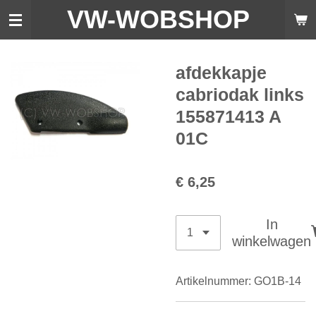
VW-WO
BSHOP
Ga
direct
naar
de
afdekkapje
hoofdinhoud
cabriodak links
155871413 A
01C
€ 6,25
In
winkelwagen
Artikelnummer:
GO1B-14