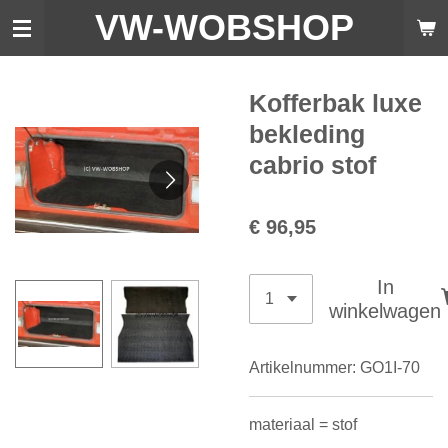
VW-WO
BSHOP
Ga
direct
naar
de
Kofferbak luxe
hoofdinhoud
bekleding
cabrio stof
€ 96,95
In
winkelwagen
Artikelnummer:
GO1I-70
materiaal = stof