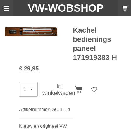
VW-WO
BSHOP
Ga
direct
naar
de
Kachel
hoofdinhoud
bedienings
paneel
171919383 H
€ 29,95
In
winkelwagen
Artikelnummer:
GO1I-1.4
Nieuw en origineel VW