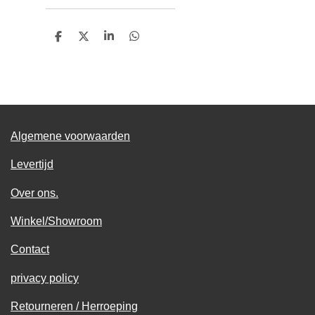
D
D
S
D
e
e
h
e
l
e
a
l
e
l
r
e
n
e
n
Algemene voorwaarden
Levertijd
Over ons.
Winkel/Showroom
Contact
privacy policy
Retourneren / Herroeping