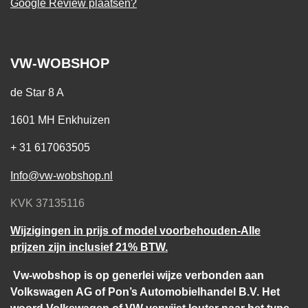
Google Review plaatsen?
VW-WOBSHOP
de Star 8 A
1601 MH Enkhuizen
+ 31 617063505
Info@vw-wobshop.nl
KVK 37135116
Wijzigingen in prijs of model voorbehouden-Alle
prijzen zijn inclusief 21% BTW.
Vw-wobshop is op generlei wijze verbonden aan
Volkswagen AG of Pon’s Automobielhandel B.V. Het
woord Volkswagen of VW verwijst louter naar het type