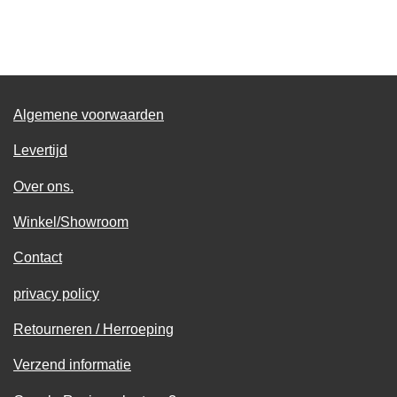
e
e
h
e
l
e
a
l
e
l
r
e
n
e
n
Algemene voorwaarden
Levertijd
Over ons.
Winkel/Showroom
Contact
privacy policy
Retourneren / Herroeping
Verzend informatie