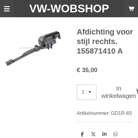
VW-WO
BSHOP
Ga
direct
naar
de
Afdichting voor
hoofdinhoud
stijl rechts.
155871410 A
€ 35,00
In
winkelwagen
Artikelnummer:
GO1R-65
D
D
S
D