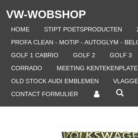
Ga
VW-WO
BSHOP
direct
naar
de
HOME
STIPT POETSPRODUCTEN
hoofdinhoud
PROFA CLEAN - MOTIP - AUTOGLYM - BE
GOLF 1 CABRIO
GOLF 2
GOLF 3
CORRADO
MEETING KENTEKENPLAT
OLD STOCK AUDI EMBLEMEN
VLAGG
CONTACT FORMULIER