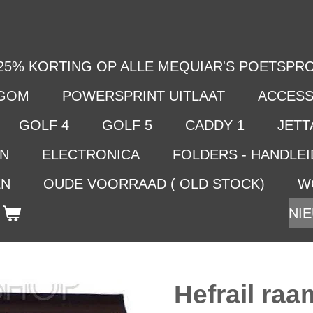
25% KORTING OP ALLE MEQUIAR'S POETSPRO
LGOM
POWERSPRINT UITLAAT
ACCESS
GOLF 4
GOLF 5
CADDY 1
JETTA
EN
ELECTRONICA
FOLDERS - HANDLE
EN
OUDE VOORRAAD ( OLD STOCK)
W
NIE
Hefrail ra