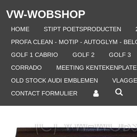
Ga
VW-WO
BSHOP
direct
naar
de
HOME
STIPT POETSPRODUCTEN
hoofdinhoud
PROFA CLEAN - MOTIP - AUTOGLYM - BE
GOLF 1 CABRIO
GOLF 2
GOLF 3
CORRADO
MEETING KENTEKENPLAT
OLD STOCK AUDI EMBLEMEN
VLAGG
CONTACT FORMULIER