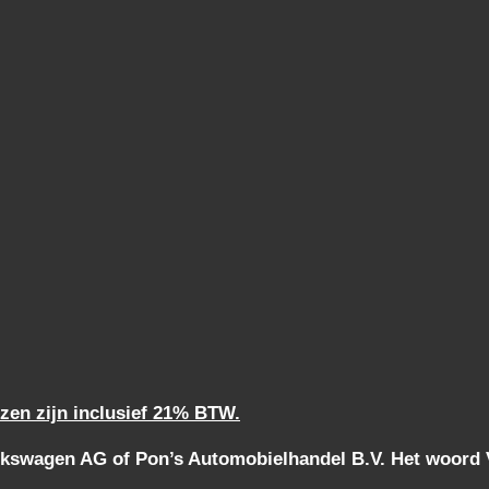
jzen zijn inclusief 21% BTW.
kswagen AG of Pon’s Automobielhandel B.V. Het woord Vo