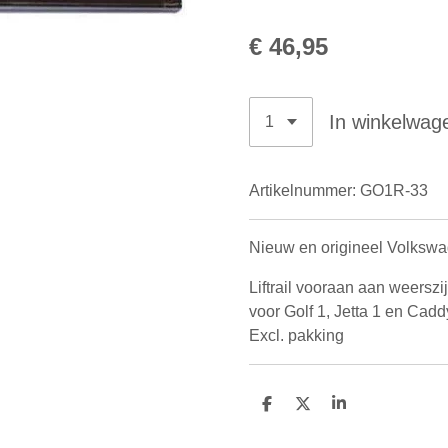
€ 46,95
In winkelwag
Artikelnummer:
GO1R-33
Nieuw en origineel Volksw
Liftrail vooraan aan weers
voor Golf 1, Jetta 1 en Cadd
Excl. pakking
D
D
S
e
e
h
l
e
a