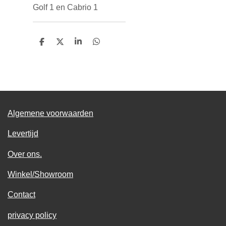
Golf 1 en Cabrio 1
D
D
S
D
e
e
h
e
l
e
a
l
e
l
r
e
n
e
n
Algemene voorwaarden
Levertijd
Over ons.
Winkel/Showroom
Contact
privacy policy