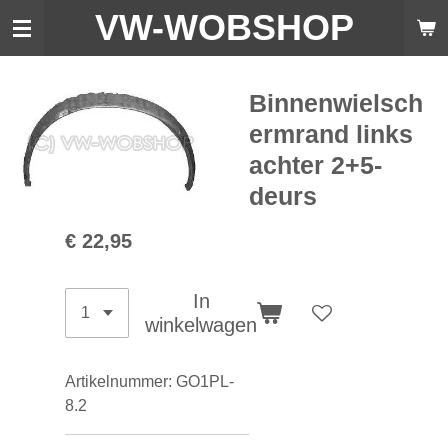
VW-WO
BSHOP
Ga
direct
naar
de
Binnenwielsch
hoofdinhoud
ermrand links
achter 2+5-
deurs
€ 22,95
In
winkelwagen
Artikelnummer:
GO1PL-
8.2