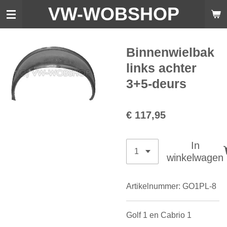
VW-WO
BSHOP
Ga
direct
naar
de
Binnenwielbak
hoofdinhoud
links achter
3+5-deurs
€ 117,95
In
winkelwagen
Artikelnummer:
GO1PL-8
Golf 1 en Cabrio 1