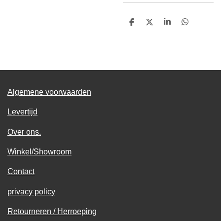
D
D
S
D
e
e
h
e
l
e
a
l
e
l
r
e
n
e
n
Algemene voorwaarden
Levertijd
Over ons.
Winkel/Showroom
Contact
privacy policy
Retourneren / Herroeping