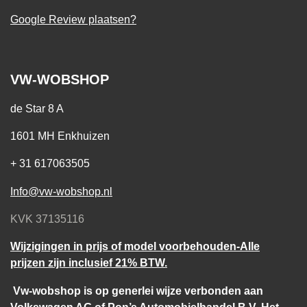
Google Review plaatsen?
VW-WOBSHOP
de Star 8 A
1601 MH Enkhuizen
+ 31 617063505
Info@vw-wobshop.nl
KVK 37135116
Wijzigingen in prijs of model voorbehouden-Alle
prijzen zijn inclusief 21% BTW.
Vw-wobshop is op generlei wijze verbonden aan
Volkswagen AG of Pon’s Automobielhandel B.V. Het