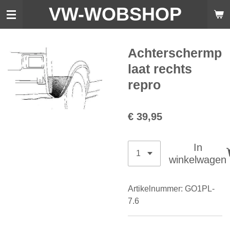
VW-WO
BSHOP
Ga
direct
naar
de
Achterschermp
hoofdinhoud
laat rechts
repro
€ 39,95
In
winkelwagen
Artikelnummer:
GO1PL-
7.6