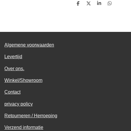
D
D
S
D
e
e
h
e
l
e
a
l
e
l
r
e
n
e
n
Algemene voorwaarden
Levertijd
Over ons.
Winkel/Showroom
Contact
privacy policy
Retourneren / Herroeping
Verzend informatie