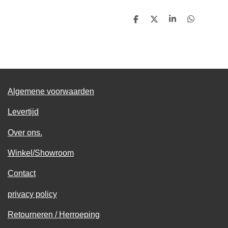
D
D
S
D
e
e
h
e
l
e
a
l
e
l
r
e
n
e
n
Algemene voorwaarden
Levertijd
Over ons.
Winkel/Showroom
Contact
privacy policy
Retourneren / Herroeping