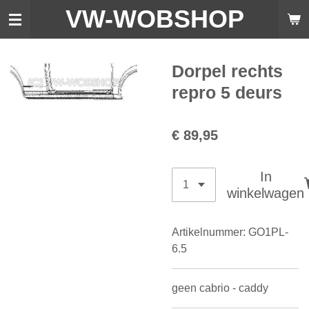
VW-WO
BSHOP
Ga
direct
naar
de
Dorpel rechts
hoofdinhoud
repro 5 deurs
€ 89,95
In
winkelwagen
Artikelnummer:
GO1PL-
6.5
geen cabrio - caddy