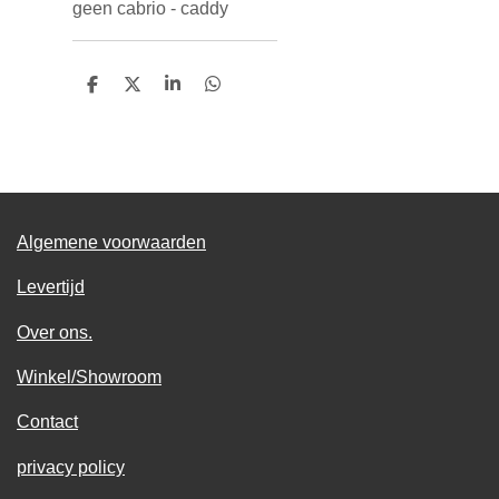
geen cabrio - caddy
D
D
S
D
e
e
h
e
l
e
a
l
e
l
r
e
n
e
n
Algemene voorwaarden
Levertijd
Over ons.
Winkel/Showroom
Contact
privacy policy