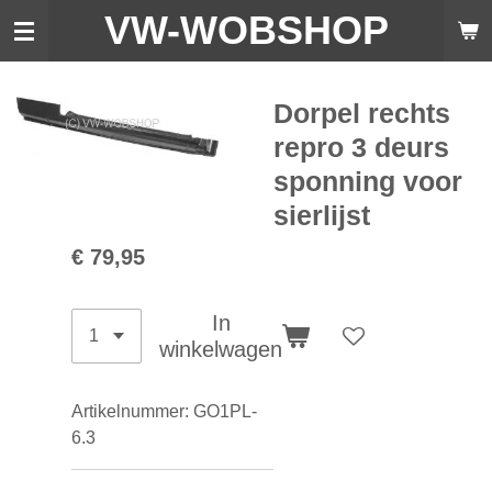
VW-WO
BSHOP
Ga
direct
naar
de
Dorpel rechts
hoofdinhoud
repro 3 deurs
sponning voor
sierlijst
€ 79,95
In
winkelwagen
Artikelnummer:
GO1PL-
6.3