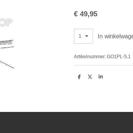
€ 49,95
In winkelwag
Artikelnummer:
GO1PL-5.1
D
D
S
e
e
h
l
e
a
e
l
r
n
e