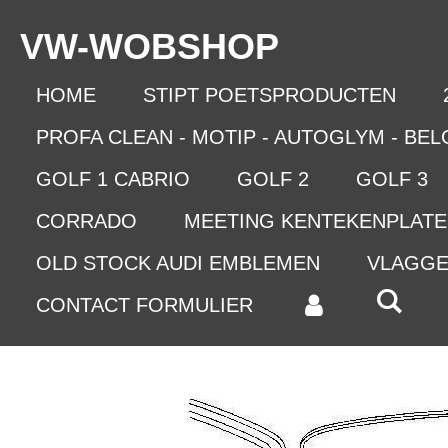
Ga
VW-WO
BSHOP
direct
naar
de
HOME
STIPT POETSPRODUCTEN
hoofdinhoud
PROFA CLEAN - MOTIP - AUTOGLYM - BE
GOLF 1 CABRIO
GOLF 2
GOLF 3
CORRADO
MEETING KENTEKENPLAT
OLD STOCK AUDI EMBLEMEN
VLAGG
CONTACT FORMULIER