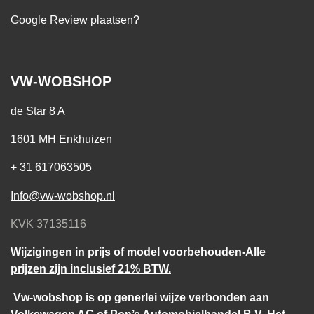
Google Review plaatsen?
VW-WOBSHOP
de Star 8 A
1601 MH Enkhuizen
+ 31 617063505
Info@vw-wobshop.nl
KVK 37135116
Wijzigingen in prijs of model voorbehouden-Alle
prijzen zijn inclusief 21% BTW.
Vw-wobshop is op generlei wijze verbonden aan
Volkswagen AG of Pon’s Automobielhandel B.V. Het