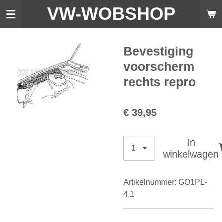
VW-WO
BSHOP
Ga
direct
naar
de
Bevestiging
hoofdinhoud
voorscherm
rechts repro
€ 39,95
In
winkelwagen
Artikelnummer:
GO1PL-
4.1