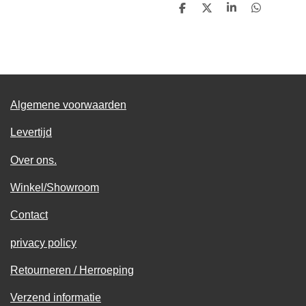
D
D
S
D
e
e
h
e
l
e
a
l
e
l
r
e
n
e
n
Algemene voorwaarden
Levertijd
Over ons.
Winkel/Showroom
Contact
privacy policy
Retourneren / Herroeping
Verzend informatie