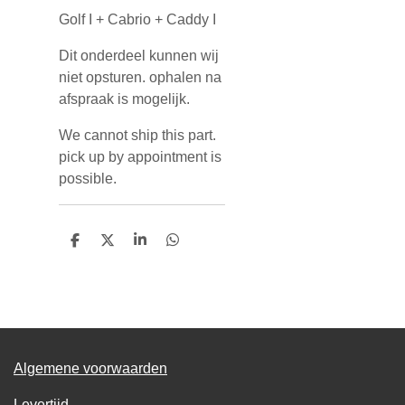
Golf I + Cabrio + Caddy I
Dit onderdeel kunnen wij
niet opsturen. ophalen na
afspraak is mogelijk.
We cannot ship this part.
pick up by appointment is
possible.
D
D
S
D
e
e
h
e
l
e
a
l
e
l
r
e
n
e
n
Algemene voorwaarden
Levertijd