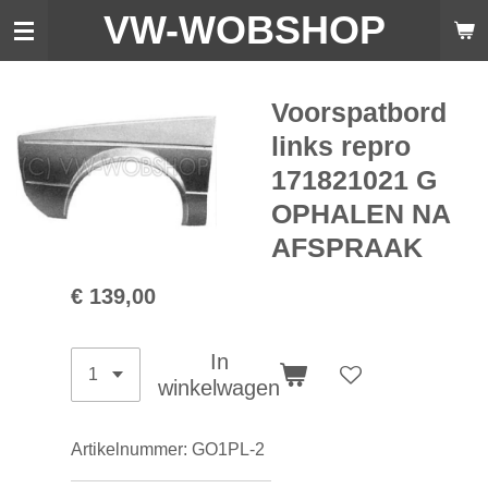
VW-WO
BSHOP
Ga
direct
naar
de
Voorspatbord
hoofdinhoud
links repro
171821021 G
OPHALEN NA
AFSPRAAK
€ 139,00
In
winkelwagen
Artikelnummer:
GO1PL-2