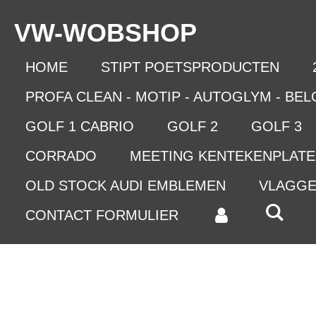
Ga
VW-WO
BSHOP
direct
naar
de
HOME
STIPT POETSPRODUCTEN
hoofdinhoud
PROFA CLEAN - MOTIP - AUTOGLYM - BE
GOLF 1 CABRIO
GOLF 2
GOLF 3
CORRADO
MEETING KENTEKENPLAT
OLD STOCK AUDI EMBLEMEN
VLAGG
CONTACT FORMULIER