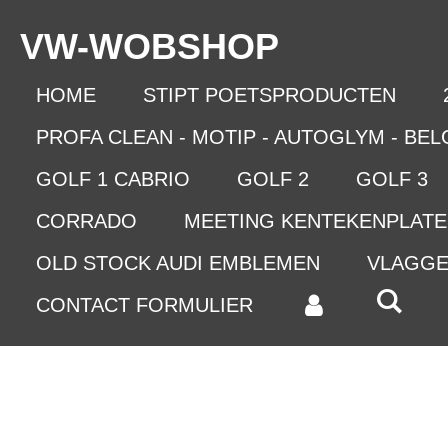
Ga
VW-WO
BSHOP
direct
naar
de
HOME
STIPT POETSPRODUCTEN
hoofdinhoud
PROFA CLEAN - MOTIP - AUTOGLYM - BE
GOLF 1 CABRIO
GOLF 2
GOLF 3
CORRADO
MEETING KENTEKENPLAT
OLD STOCK AUDI EMBLEMEN
VLAGG
CONTACT FORMULIER