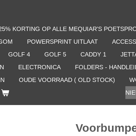
25% KORTING OP ALLE MEQUIAR'S POETSPRO
LGOM
POWERSPRINT UITLAAT
ACCESS
GOLF 4
GOLF 5
CADDY 1
JETTA
EN
ELECTRONICA
FOLDERS - HANDLE
EN
OUDE VOORRAAD ( OLD STOCK)
W
NIE
Voorbumper