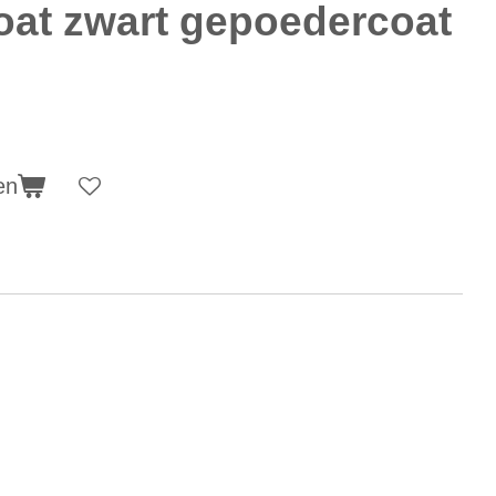
at zwart gepoedercoat
en