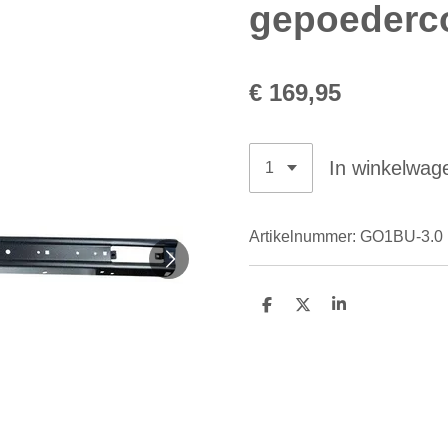
gepoederco
€ 169,95
In winkelwag
Artikelnummer:
GO1BU-3.0
D
D
S
e
e
h
l
e
a
e
l
r
n
e