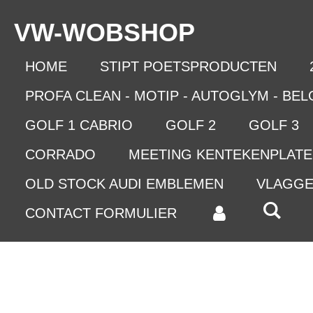
Ga
VW-WO
BSHOP
direct
naar
de
HOME
STIPT POETSPRODUCTEN
hoofdinhoud
PROFA CLEAN - MOTIP - AUTOGLYM - BE
GOLF 1 CABRIO
GOLF 2
GOLF 3
CORRADO
MEETING KENTEKENPLAT
OLD STOCK AUDI EMBLEMEN
VLAGG
CONTACT FORMULIER