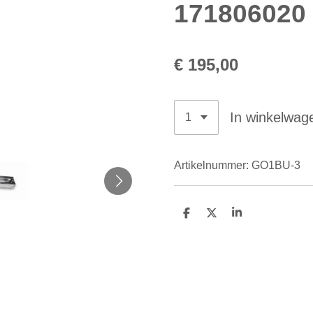
171806020
€ 195,00
In winkelwag
Artikelnummer:
GO1BU-3
D
D
S
e
e
h
l
e
a
e
l
r
n
e