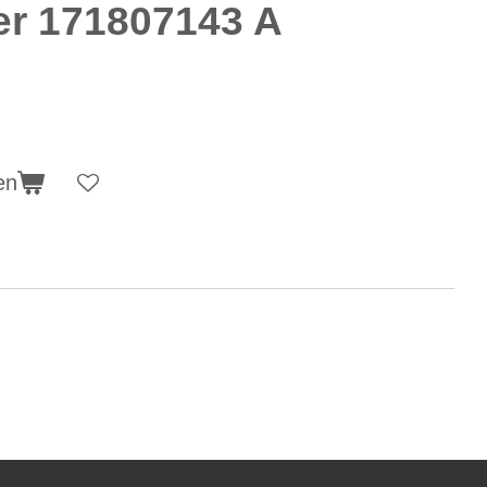
er 171807143 A
en