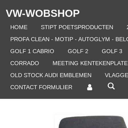
Ga
VW-WO
BSHOP
direct
naar
de
HOME
STIPT POETSPRODUCTEN
hoofdinhoud
PROFA CLEAN - MOTIP - AUTOGLYM - BE
GOLF 1 CABRIO
GOLF 2
GOLF 3
CORRADO
MEETING KENTEKENPLAT
OLD STOCK AUDI EMBLEMEN
VLAGG
CONTACT FORMULIER