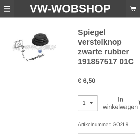
VW-WO
BSHOP
Ga
direct
naar
de
Spiegel
hoofdinhoud
verstelknop
zwarte rubber
191857517 01C
€ 6,50
In
winkelwagen
Artikelnummer:
GO2I-9