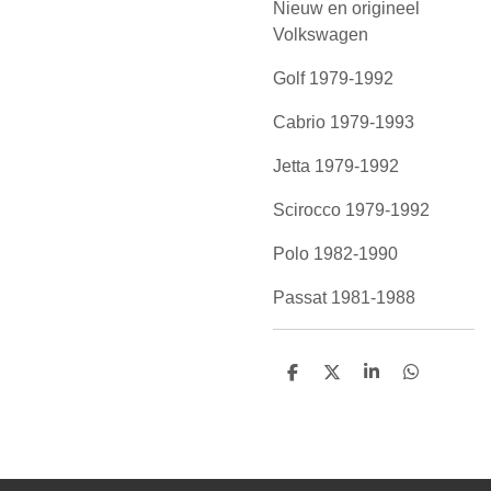
Nieuw en origineel
Volkswagen
Golf 1979-1992
Cabrio 1979-1993
Jetta 1979-1992
Scirocco 1979-1992
Polo 1982-1990
Passat 1981-1988
D
D
S
D
e
e
h
e
l
e
a
l
e
l
r
e
n
e
n