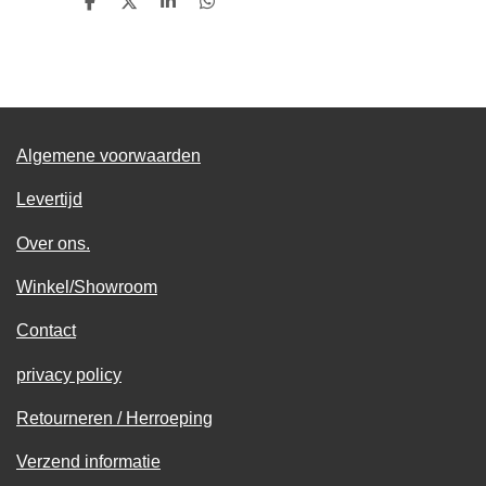
D
D
S
D
e
e
h
e
l
e
a
l
e
l
r
e
n
e
n
Algemene voorwaarden
Levertijd
Over ons.
Winkel/Showroom
Contact
privacy policy
Retourneren / Herroeping
Verzend informatie