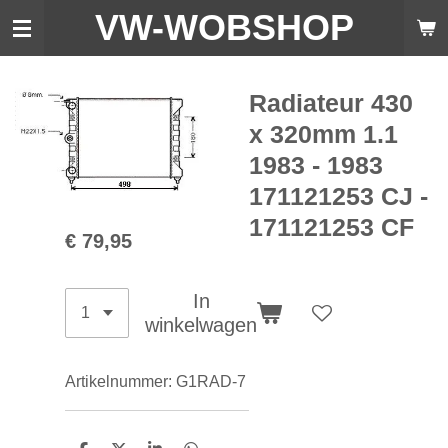
VW-WO
BSHOP
Ga
direct
naar
de
Radiateur 430
hoofdinhoud
x 320mm 1.1
1983 - 1983
171121253 CJ -
171121253 CF
€ 79,95
In
winkelwagen
Artikelnummer:
G1RAD-7