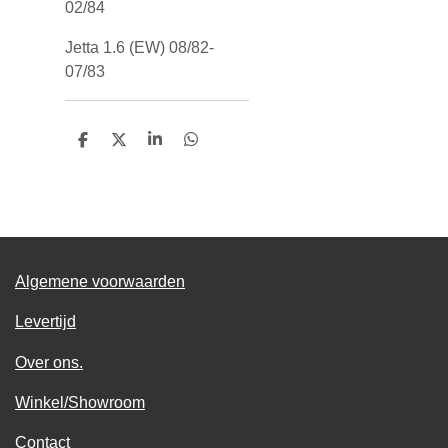
02/84
Jetta 1.6 (EW) 08/82-
07/83
D
D
S
D
e
e
h
e
l
e
a
l
e
l
r
e
n
e
n
Algemene voorwaarden
Levertijd
Over ons.
Winkel/Showroom
Contact