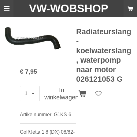
VW-WO
BSHOP
Ga
direct
naar
de
Radiateurslang
hoofdinhoud
-
koelwaterslang
, waterpomp
naar motor
€ 7,95
026121053 G
In
winkelwagen
Artikelnummer:
G1KS-6
Golf/Jetta 1.8 (DX) 08/82-