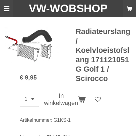
VW-WO
BSHOP
Ga
direct
naar
de
Radiateurslang
hoofdinhoud
/
Koelvloeistofsl
ang 171121051
G Golf 1 /
€ 9,95
Scirocco
In
winkelwagen
Artikelnummer:
G1KS-1