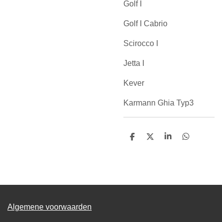
Golf I
Golf I Cabrio
Scirocco I
Jetta I
Kever
Karmann Ghia Typ3
D
D
S
D
e
e
h
e
l
e
a
l
e
l
r
e
n
e
n
Algemene voorwaarden