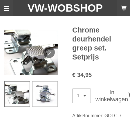
VW-WO
BSHOP
Ga
direct
naar
de
Chrome
hoofdinhoud
deurhendel
greep set.
Setprijs
€ 34,95
In
winkelwagen
Artikelnummer:
GO1C-7